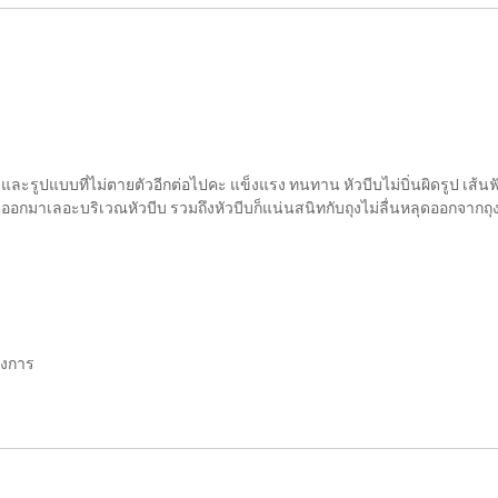
่ และรูปแบบที่ไม่ตายตัวอีกต่อไปคะ แข็งแรง ทนทาน หัวบีบไม่บิ่นผิดรูป เส้
ไหลออกมาเลอะบริเวณหัวบีบ รวมถึงหัวบีบก็แน่นสนิทกับถุงไม่ลื่นหลุดออกจา
ม
้องการ