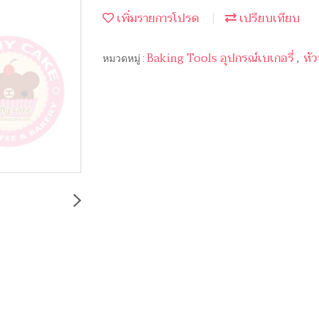
เพิ่มรายการโปรด
เปรียบเทียบ
Baking Tools อุปกรณ์เบเกอรี่
หัว
หมวดหมู่ :
,