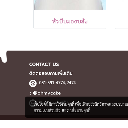
หัวบีบมองบลัง
CONTACT US
ติดต่อสอบถามเพิ่มเติม
: 081-591-4774,
7474
: @ohmycake
:
logoicing@hotmail.com
เว็บไซต์นี้มีการใช้งานคุกกี้ เพื่อเพิ่มประสิทธิภาพและประส
ความเป็นส่วนตัว
และ
นโยบายคุกกี้