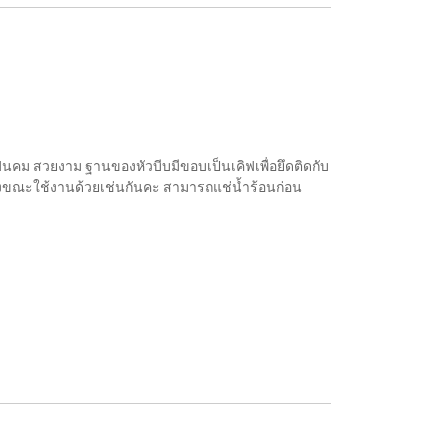
นฟันคม สวยงาม ฐานของหัวบีบมีขอบเป็นเคิฟเพื่อยึดติดกับ
กถุงขณะใช้งานด้วยเช่นกันคะ สามารถแช่น้ำร้อนก่อน