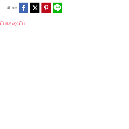
Share
บีบและถุงบีบ