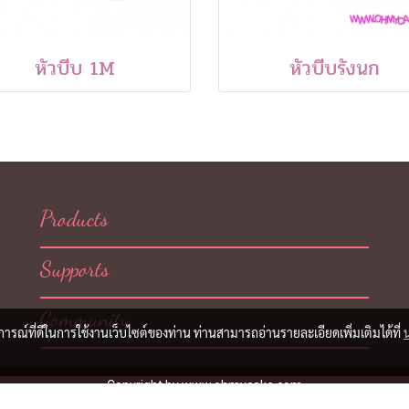
หัวบีบ 1M
หัวบีบรังนก
Products
Supports
Community
บการณ์ที่ดีในการใช้งานเว็บไซต์ของท่าน ท่านสามารถอ่านรายละเอียดเพิ่มเติมได้ที่
Copyright by
www.ohmycake.com