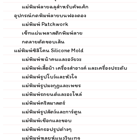
แม่พิมพ์ลายฉลุสำหรับคัพเค้ก
อุปกรณ์กดพิมพ์ลายบนฟองดอง
แม่พิมพ์ Patchwork
เซ็ทแผ่นพลาสติกพิมพ์ลาย
กดลายตัดขอบเส้น
แม่พิมพ์ซิลิโคน Silicone Mold
แม่พิมพ์หน้าคนและอวัยวะ
แม่พิมพ์เสื้อผ้า เครื่องสำอางค์ และเครื่องประดับ
แม่พิมพ์รูปโบว์และหัวใจ
แม่พิมพ์รูปมงกุฏและเพชร
แม่พิมพ์รถยนต์และอะไหล่
แม่พิมพ์คริสมาสตร์
แม่พิมพ์รูปสัตว์และการ์ตูน
แม่พิมพ์เชือกและขอบ
แม่พิมพ์กรอปรูปต่างๆ
แม่พิมพ์หลุยห์แนววินเทจ