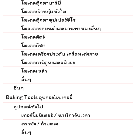
โมเดลตุ๊กตาบาร์บี้
โมเดลเจ้าหญิงหัวโต
โมเดลตุ๊กตาซุปเปอร์ฮีโร่
โมลเดลรถยนต์และยานพาหนะอื่นๆ
โมเดลสัตว์
โมเดลกีฬา
โมเดลเครื่องประดับ เครื่องแต่งกาย
โมเดลการ์ตูนและอนิเมะ
โมเดลเหล้า
อื่นๆ
อื่นๆ
Baking Tools อุปกรณ์เบเกอรี่
อุปกรณ์ทั่วไป
เทอร์โมมิเตอร์ / นาฬิกาจับเวลา
ตราชั่ง / ถ้วยตวง
อื่นๆ