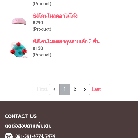
(Product)
ซิลิโคนโมลดอกไม้โค้ง
฿290
(Product)
ซิลิโคนโมลดอกกุหลาบเล็ก 3 ชิ้น
฿150
(Product)
First
Last
2
1
CONTACT US
ติดต่อสอบถามเพิ่มเติม
: 081-591-4774,
7474