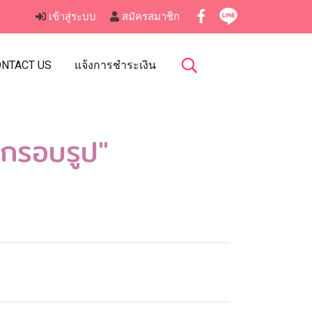
เข้าสู่ระบบ
สมัครสมาชิก
NTACT US
แจ้งการชำระเงิน
นกรอบรูป"