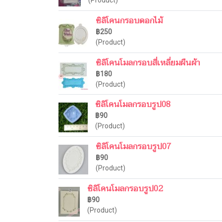
ซิลิโคนกรอบดอกไม้
฿250
(Product)
ซิลิโคนโมลกรอบสี่เหลี่ยมผืนผ้า
฿180
(Product)
ซิลิโคนโมลกรอบรูป08
฿90
(Product)
ซิลิโคนโมลกรอบรูป07
฿90
(Product)
ซิลิโคนโมลกรอบรูป02
฿90
(Product)