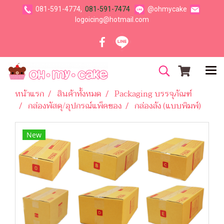
081-591-4774,
081-591-7474
@ohmycake
logoicing@hotmail.com
หน้าแรก
สินค้าทั้งหมด
Packaging บรรจุภัณฑ์
กล่องพัสดุ/อุปกรณ์แพ็คของ
กล่องลัง (แบบพิมพ์)
New