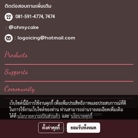
ติดต่อสอบถามเพิ่มเติม
: 081-591-4774,
7474
: @ohmycake
:
logoicing@hotmail.com
Products
Supports
Community
เว็บไซต์นี้มีการใช้งานคุกกี้ เพื่อเพิ่มประสิทธิภาพและประสบการณ์ที่ดี
ในการใช้งานเว็บไซต์ของท่าน ท่านสามารถอ่านรายละเอียดเพิ่มเติม
Copyright by
www.ohmycake.com
ได้ที่
นโยบายความเป็นส่วนตัว
และ
นโยบายคุกกี้
ผู้เข้าชมวันนี้
604
ตั้งค่าคุกกี้
ยอมรับทั้งหมด
สั่งซื้อสินค้า
Powered by
MakeWebEasy.com