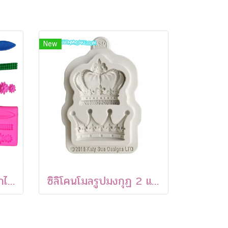
New
ซิลิโคนโมลขอบข้างดอกไม้และเพชร
ซิลิโคนโมลรูปมงกุฏ 2 แบบ