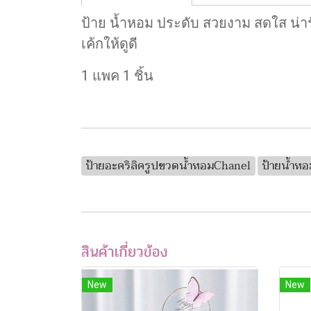
ป้าย น้ำหอม ประดับ สวยงาม สดใส น่าร
เค้กให้ดูดี
1 แพค 1 ชิ้น
ป้ายอะคริลิครูปขวดน้ำหอมChanel
ป้ายน้ำหอ
สินค้าเกี่ยวข้อง
New
New