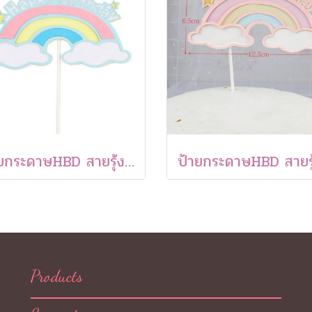
ป้ายกระดาษHBD สายรุ้งสีฟ้าและก้อนเมฆเล็ก (1 แพค 5 ชิ้น )
Products