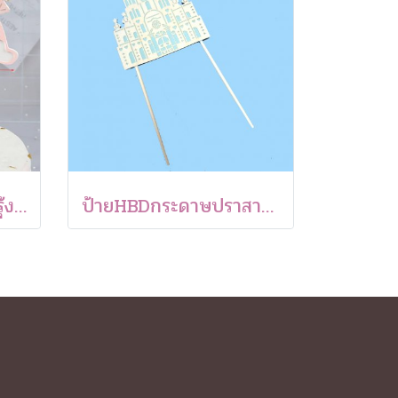
ป้ายกระดาษHBD สายรุ้งสีชมพูพาสเทลและก้อนเมฆเล็ก (1 แพค 5 ชิ้น)
ป้ายHBDกระดาษปราสาทขาว-ฟ้า (1 แพค 10 ชิ้น)