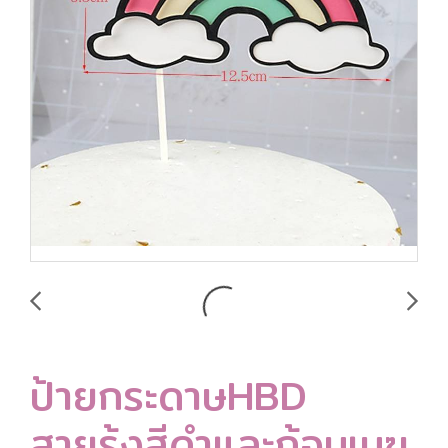
ป้ายกระดาษHBD
สายรุ้งสีดำและก้อนเมฆ