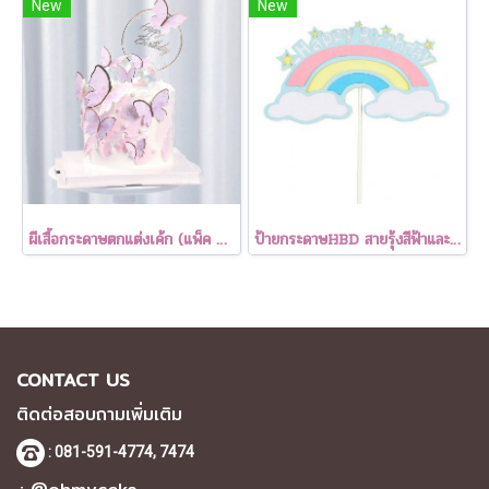
New
New
ผีเสื้อกระดาษตกแต่งเค้ก (แพ็ค 4 ชิ้น)
ป้ายกระดาษHBD สายรุ้งสีฟ้าและก้อนเมฆเล็ก (1 แพค 5 ชิ้น )
CONTACT US
ติดต่อสอบถามเพิ่มเติม
: 081-591-4774,
7474