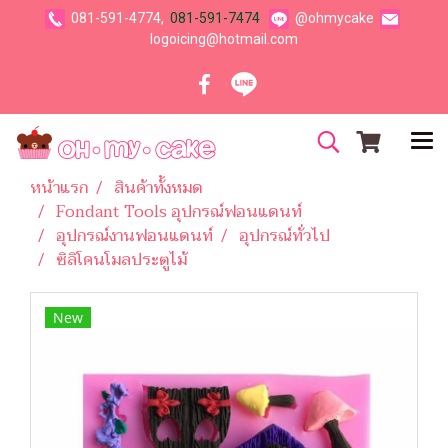
081-591-4774,
081-591-7474
@ohmycake
logoicing@hotmail.com
หน้าแรก
สินค้าทั้งหมด
Fondant Tools อุปกรณ์ฟอนแดนท์
อุปกรณ์งานฟอนแดนท์
อุปกรณ์ทั่วไป
ซิลิโคนโมลประตูไม้
New