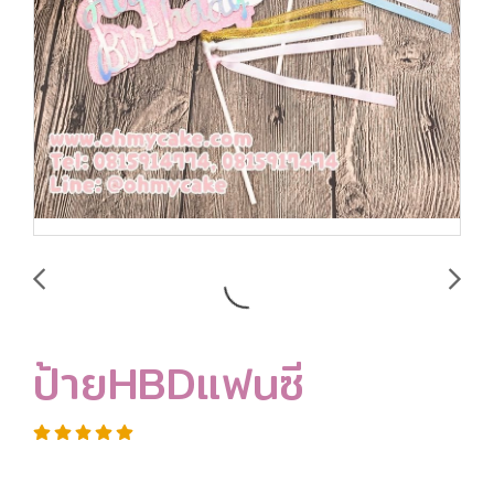
ป้ายHBDแฟนซี