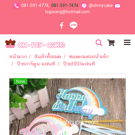
081-591-4774,
081-591-7474
@ohmycake
logoicing@hotmail.com
หน้าแรก
สินค้าทั้งหมด
ของตกแต่งหน้าเค้ก
ป้ายการ์ตูน-แฟนซี
ป้ายHBDแฟนซี
New