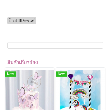
ป้ายHBDแซนซี
สินค้าเกี่ยวข้อง
New
New