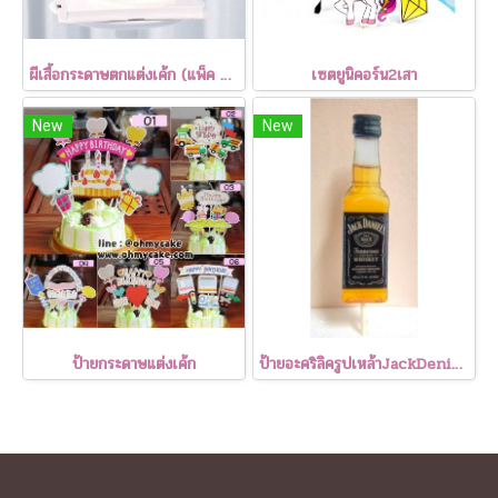
ผีเสื้อกระดาษตกแต่งเค้ก (แพ็ค 4 ชิ้น)
เซตยูนิคอร์น2เสา
New
New
ป้ายกระดาษแต่งเค้ก
ป้ายอะคริลิครูปเหล้าJackDeniels