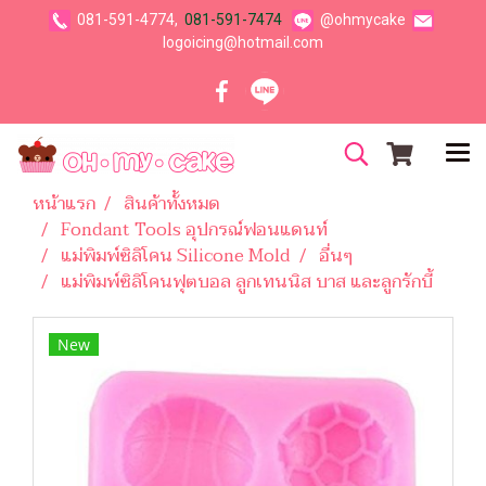
081-591-4774,
081-591-7474
@ohmycake
logoicing@hotmail.com
หน้าแรก
สินค้าทั้งหมด
Fondant Tools อุปกรณ์ฟอนแดนท์
แม่พิมพ์ซิลิโคน Silicone Mold
อื่นๆ
แม่พิมพ์ซิลิโคนฟุตบอล ลูกเทนนิส บาส และลูกรักบี้
New