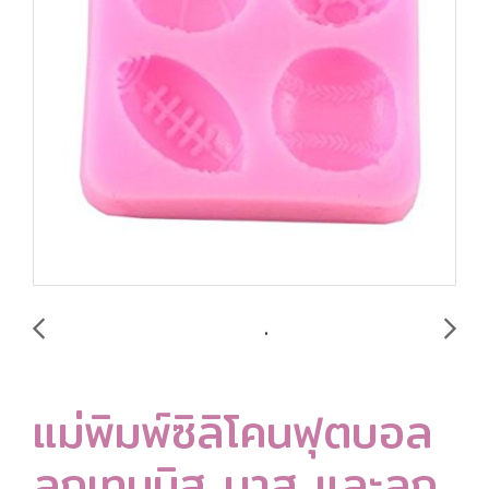
แม่พิมพ์ซิลิโคนฟุตบอล
ลูกเทนนิส บาส และลูก