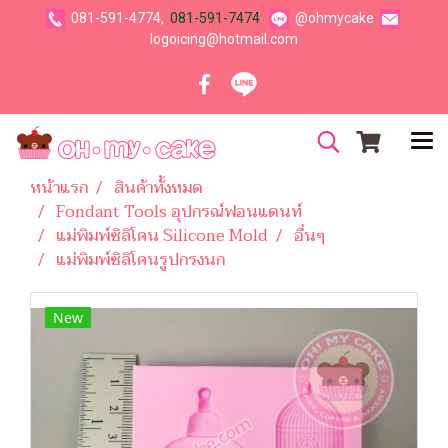
081-591-4774,
081-591-7474
@ohmycake
logoicing@hotmail.com
หน้าแรก
สินค้าทั้งหมด
Fondant Tools อุปกรณ์ฟอนแดนท์
แม่พิมพ์ซิลิโคน Silicone Mold
อื่นๆ
แม่พิมพ์ซิลิโคนรูปกรงนก
New