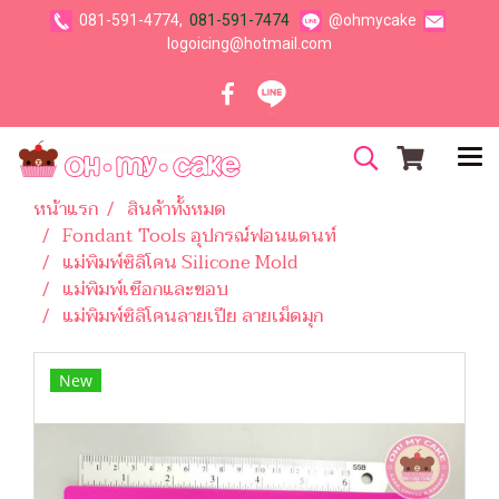
081-591-4774,
081-591-7474
@ohmycake
logoicing@hotmail.com
หน้าแรก
สินค้าทั้งหมด
Fondant Tools อุปกรณ์ฟอนแดนท์
แม่พิมพ์ซิลิโคน Silicone Mold
แม่พิมพ์เชือกและขอบ
แม่พิมพ์ซิลิโคนลายเปีย ลายเม็ดมุก
New