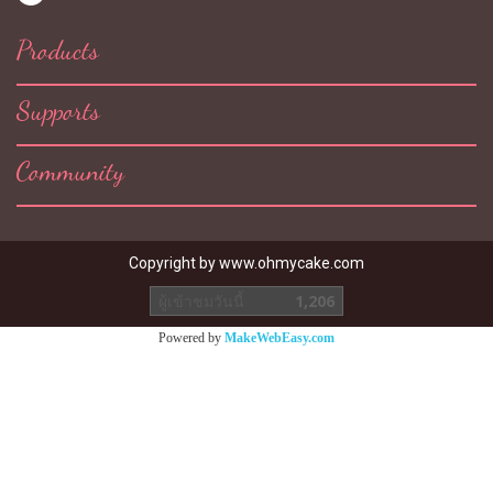
Products
Supports
Community
Copyright by
www.ohmycake.com
ผู้เข้าชมวันนี้
1,206
Powered by
MakeWebEasy.com