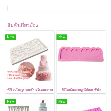
สินค้าเกี่ยวข้อง
New
New
ซิลิโคนโมลรูปรอยบีบครีมคละแบบ
ซิลิโคนโมลลายลูกไม้ขอบหัวใจ
New
New