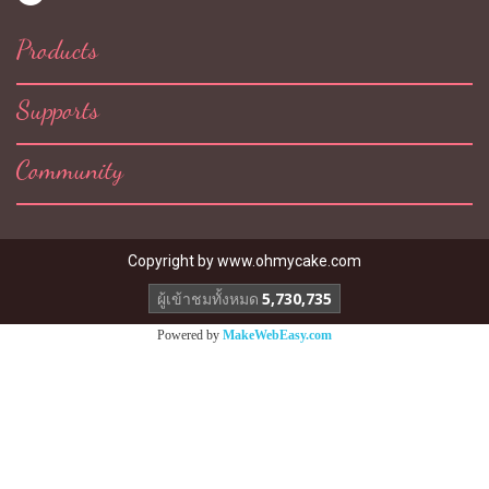
Products
Supports
Community
Copyright by
www.ohmycake.com
ผู้เข้าชมวันนี้
1
Powered by
MakeWebEasy.com