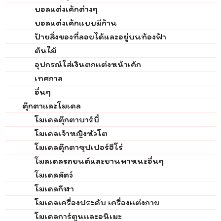
บอลแต่งเค้กต่างๆ
บอลแต่งเค้กแบบมีก้าน
ป้ายสิ่งของที่ลอยได้และอยู่บนท้องฟ้า
ต้นไม้
อุปกรณ์ใส่เงินตกแต่งหน้าเค้ก
เทศกาล
อื่นๆ
ตุ๊กตาและโมเดล
โมเดลตุ๊กตาบาร์บี้
โมเดลเจ้าหญิงหัวโต
โมเดลตุ๊กตาซุปเปอร์ฮีโร่
โมลเดลรถยนต์และยานพาหนะอื่นๆ
โมเดลสัตว์
โมเดลกีฬา
โมเดลเครื่องประดับ เครื่องแต่งกาย
โมเดลการ์ตูนและอนิเมะ