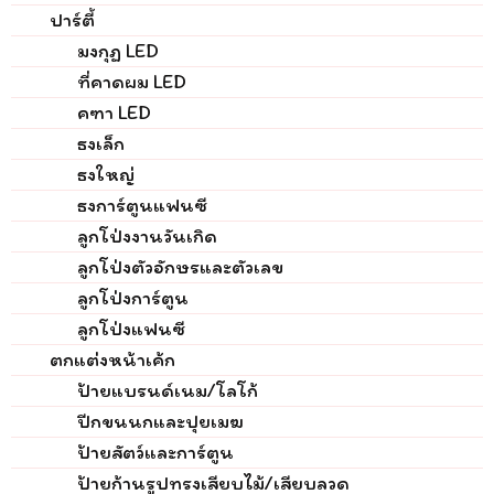
ปาร์ตี้
มงกุฏ LED
ที่คาดผม LED
คฑา LED
ธงเล็ก
ธงใหญ่
ธงการ์ตูนแฟนซี
ลูกโป่งงานวันเกิด
ลูกโป่งตัวอักษรและตัวเลข
ลูกโป่งการ์ตูน
ลูกโป่งแฟนซี
ตกแต่งหน้าเค้ก
ป้ายแบรนด์เนม/โลโก้
ปีกขนนกและปุยเมฆ
ป้ายสัตว์และการ์ตูน
ป้ายก้านรูปทรงเสียบไม้/เสียบลวด