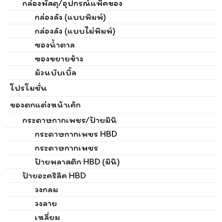
กล่องพัสดุ/อุปกรณ์แพ็คของ
กล่องลัง (แบบพิมพ์)
กล่องลัง (แบบไม่พิมพ์)
ซองน้ำตาล
ซองขยายข้าง
ม้วนบับเบิ้ล
โปรโมชั่น
ของตกแต่งหน้าเค้ก
กระดาษกากเพชร/ป้ายมินิ
กระดาษกากเพชร HBD
กระดาษกากเพชร
ป้ายพลาสติก HBD (มินิ)
ป้ายอะคริลิค HBD
วงกลม
วงลาย
เหลี่ยม