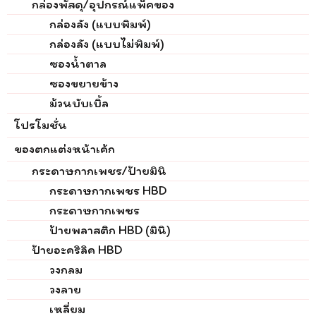
กล่องพัสดุ/อุปกรณ์แพ็คของ
กล่องลัง (แบบพิมพ์)
กล่องลัง (แบบไม่พิมพ์)
ซองน้ำตาล
ซองขยายข้าง
ม้วนบับเบิ้ล
โปรโมชั่น
ของตกแต่งหน้าเค้ก
กระดาษกากเพชร/ป้ายมินิ
กระดาษกากเพชร HBD
กระดาษกากเพชร
ป้ายพลาสติก HBD (มินิ)
ป้ายอะคริลิค HBD
วงกลม
วงลาย
เหลี่ยม