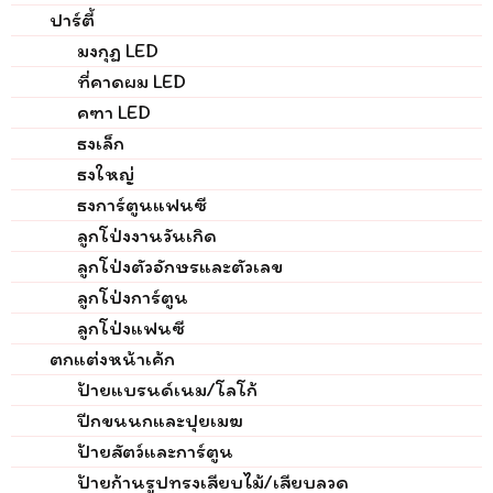
ปาร์ตี้
มงกุฏ LED
ที่คาดผม LED
คฑา LED
ธงเล็ก
ธงใหญ่
ธงการ์ตูนแฟนซี
ลูกโป่งงานวันเกิด
ลูกโป่งตัวอักษรและตัวเลข
ลูกโป่งการ์ตูน
ลูกโป่งแฟนซี
ตกแต่งหน้าเค้ก
ป้ายแบรนด์เนม/โลโก้
ปีกขนนกและปุยเมฆ
ป้ายสัตว์และการ์ตูน
ป้ายก้านรูปทรงเสียบไม้/เสียบลวด