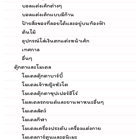
บอลแต่งเค้กต่างๆ
บอลแต่งเค้กแบบมีก้าน
ป้ายสิ่งของที่ลอยได้และอยู่บนท้องฟ้า
ต้นไม้
อุปกรณ์ใส่เงินตกแต่งหน้าเค้ก
เทศกาล
อื่นๆ
ตุ๊กตาและโมเดล
โมเดลตุ๊กตาบาร์บี้
โมเดลเจ้าหญิงหัวโต
โมเดลตุ๊กตาซุปเปอร์ฮีโร่
โมลเดลรถยนต์และยานพาหนะอื่นๆ
โมเดลสัตว์
โมเดลกีฬา
โมเดลเครื่องประดับ เครื่องแต่งกาย
โมเดลการ์ตูนและอนิเมะ