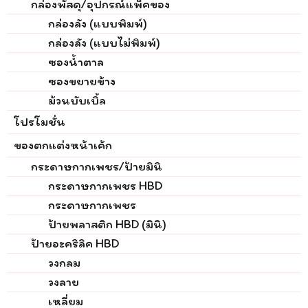
กล่องพัสดุ/อุปกรณ์แพ็คของ
กล่องลัง (แบบพิมพ์)
กล่องลัง (แบบไม่พิมพ์)
ซองน้ำตาล
ซองขยายข้าง
ม้วนบับเบิ้ล
โปรโมชั่น
ของตกแต่งหน้าเค้ก
กระดาษกากเพชร/ป้ายมินิ
กระดาษกากเพชร HBD
กระดาษกากเพชร
ป้ายพลาสติก HBD (มินิ)
ป้ายอะคริลิค HBD
วงกลม
วงลาย
เหลี่ยม