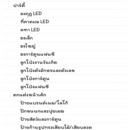
ปาร์ตี้
มงกุฏ LED
ที่คาดผม LED
คฑา LED
ธงเล็ก
ธงใหญ่
ธงการ์ตูนแฟนซี
ลูกโป่งงานวันเกิด
ลูกโป่งตัวอักษรและตัวเลข
ลูกโป่งการ์ตูน
ลูกโป่งแฟนซี
ตกแต่งหน้าเค้ก
ป้ายแบรนด์เนม/โลโก้
ปีกขนนกและปุยเมฆ
ป้ายสัตว์และการ์ตูน
ป้ายก้านรูปทรงเสียบไม้/เสียบลวด